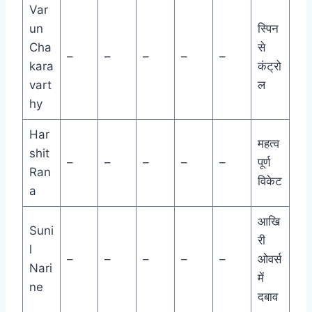
Var
un
स्पिन
Cha
से
–
–
–
–
–
kara
कंट्रो
vart
ल
hy
Har
महत्व
shit
–
–
–
–
–
पूर्ण
Ran
विकेट
a
आखि
Suni
री
l
–
–
–
–
–
ओवर्स
Nari
में
ne
दबाव