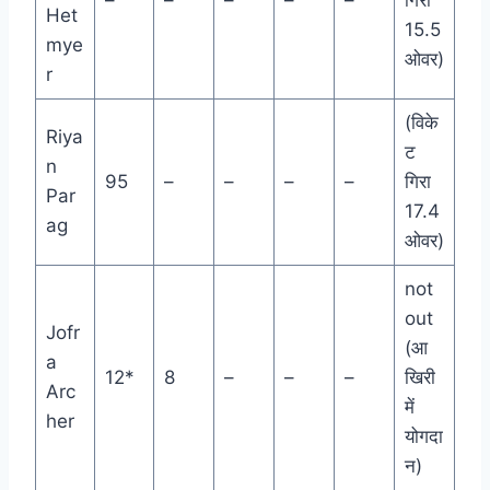
–
–
–
–
–
गिरा
Het
15.5
mye
ओवर)
r
(विके
Riya
ट
n
95
–
–
–
–
गिरा
Par
17.4
ag
ओवर)
not
out
Jofr
(आ
a
12*
8
–
–
–
खिरी
Arc
में
her
योगदा
न)