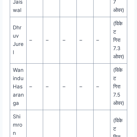
Jais
7
wal
ओवर)
(विके
Dhr
ट
uv
–
–
–
–
–
गिरा
Jure
7.3
l
ओवर)
Wan
(विके
indu
ट
Has
–
–
–
–
–
गिरा
aran
7.5
ga
ओवर)
Shi
(विके
mro
ट
n