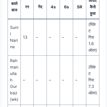
आउट
बल्ले
रन
गेंद
4s
6s
SR
कैसे
बाज
हुआ
(विके
Suni
ट
l
13
–
–
–
–
गिरा
Nari
1.6
ne
ओवर)
Rah
man
(विके
ulla
ट
h
–
–
–
–
–
गिरा
Gur
7.3
baz
ओवर)
(wk)