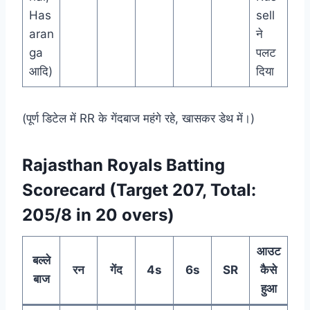
Has
sell
aran
ने
ga
पलट
आदि)
दिया
(पूर्ण डिटेल में RR के गेंदबाज महंगे रहे, खासकर डेथ में।)
Rajasthan Royals Batting
Scorecard (Target 207, Total:
205/8 in 20 overs)
आउट
बल्ले
रन
गेंद
4s
6s
SR
कैसे
बाज
हुआ