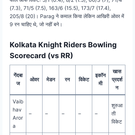
फॉल ऑफ विकेट: 5/1 (0.4), 8/2 (1.5), 66/3 (7), 71/4
(7.3), 71/5 (7.5), 163/6 (15.5), 173/7 (17.4),
205/8 (20)। Parag ने कमाल किया लेकिन आखिरी ओवर में
9 रन चाहिए थे, जो नहीं बने।
Kolkata Knight Riders Bowling
Scorecard (vs RR)
खास
गेंदबा
इकॉन
ओवर
मेडन
रन
विकेट
प्रदर्श
ज
मी
न
Vaib
शुरुआ
hav
–
–
–
–
–
ती
Aror
विकेट
a