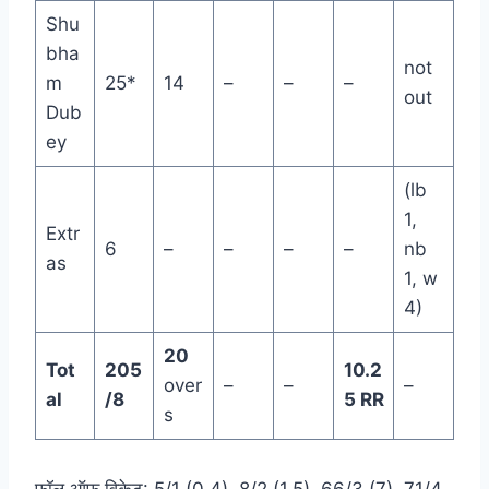
Shu
bha
not
m
25*
14
–
–
–
out
Dub
ey
(lb
1,
Extr
6
–
–
–
–
nb
as
1, w
4)
20
Tot
205
10.2
over
–
–
–
al
/8
5 RR
s