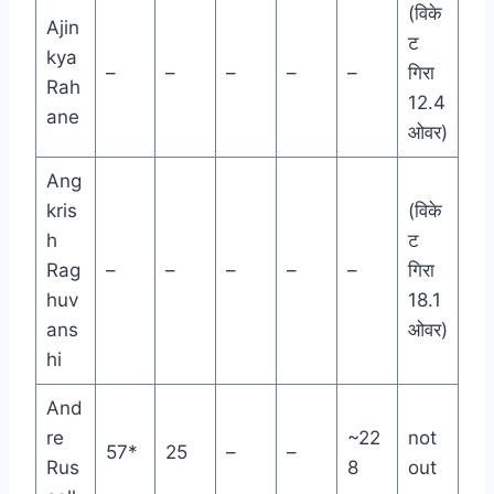
(विके
Ajin
ट
kya
–
–
–
–
–
गिरा
Rah
12.4
ane
ओवर)
Ang
kris
(विके
h
ट
Rag
–
–
–
–
–
गिरा
huv
18.1
ans
ओवर)
hi
And
re
~22
not
57*
25
–
–
Rus
8
out