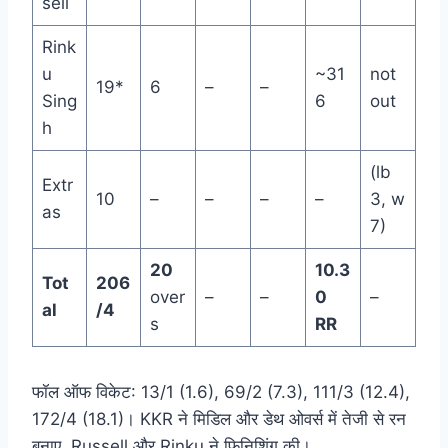
sell
Rink
u
~31
not
19*
6
–
–
Sing
6
out
h
(lb
Extr
10
–
–
–
–
3, w
as
7)
20
10.3
Tot
206
over
–
–
0
–
al
/4
s
RR
फॉल ऑफ विकेट: 13/1 (1.6), 69/2 (7.3), 111/3 (12.4),
172/4 (18.1)। KKR ने मिडिल और डेथ ओवर्स में तेजी से रन
बनाए, Russell और Rinku ने फिनिशिंग की।