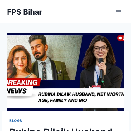
Skip
FPS Bihar
to
content
BLOGS