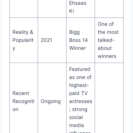
Ehsaas
Ki
One of
Reality &
Bigg
the most
Popularit
2021
Boss 14
talked-
y
Winner
about
winners
Featured
as one of
highest-
Recent
paid TV
Recogniti
Ongoing
actresses
on
; strong
social
media