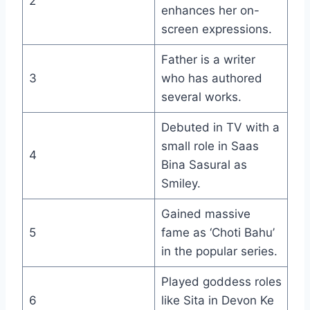
2
enhances her on-
screen expressions.
Father is a writer
3
who has authored
several works.
Debuted in TV with a
small role in Saas
4
Bina Sasural as
Smiley.
Gained massive
5
fame as ‘Choti Bahu’
in the popular series.
Played goddess roles
6
like Sita in Devon Ke