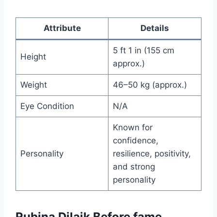
Attribute
Details
5 ft 1 in (155 cm
Height
approx.)
Weight
46–50 kg (approx.)
Eye Condition
N/A
Known for
confidence,
Personality
resilience, positivity,
and strong
personality
Rubina Dilaik Before fame