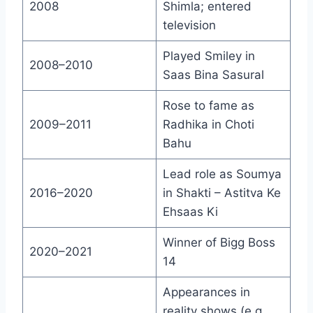
2008
Shimla; entered
television
Played Smiley in
2008–2010
Saas Bina Sasural
Rose to fame as
2009–2011
Radhika in Choti
Bahu
Lead role as Soumya
2016–2020
in Shakti – Astitva Ke
Ehsaas Ki
Winner of Bigg Boss
2020–2021
14
Appearances in
reality shows (e.g.,