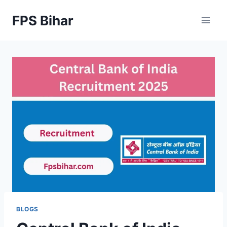
Skip
FPS Bihar
to
content
BLOGS