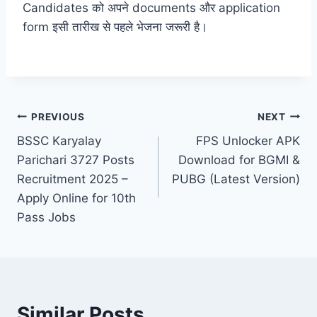
Candidates को अपने documents और application
form इसी तारीख से पहले भेजना जरूरी है।
Post
PREVIOUS
NEXT
BSSC Karyalay
FPS Unlocker APK
navigation
Parichari 3727 Posts
Download for BGMI &
Recruitment 2025 –
PUBG (Latest Version)
Apply Online for 10th
Pass Jobs
Similar Posts